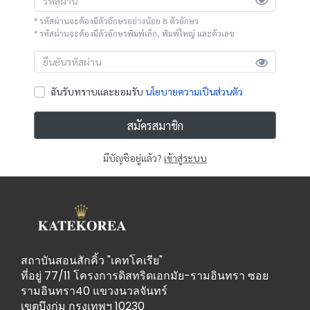
* รหัสผ่านจะต้องมีตัวอักษรอย่างน้อย 8 ตัวอักษร
* รหัสผ่านจะต้องมีตัวอักษรพิมพ์เล็ก, พิมพ์ใหญ่ และตัวเลข
ฉันรับทราบและยอมรับ
นโยบายความเป็นส่วนตัว
สมัครสมาชิก
มีบัญชีอยู่แล้ว?
เข้าสู่ระบบ
สถาบันสอนสักคิ้ว "เคทโคเรีย"
ที่อยู่ 77/11 โครงการดิสทริดเอกมัย-รามอินทรา ซอย
รามอินทรา40 แขวงนวลจันทร์
เขตบึงกุ่ม กรุงเทพฯ 10230